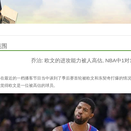
范围
乔治: 欧文的进攻能力被人高估, NBA中1
治在最近的一档播客节目当中谈到了季后赛首轮被欧文和东契奇打爆的情
他觉得欧文是一位被高估的球员。