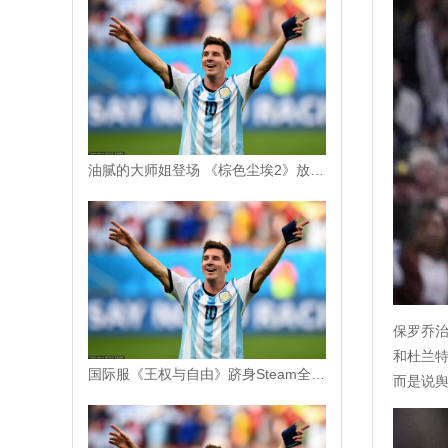
油腻的大师姐登场 《棕色尘埃2》放出全新PV
保罗乔
和杜兰
国际服《王权与自由》跻身Steam全球畅销榜第11位
而是说