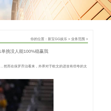
你的位置：
新宝GG娱乐
>
业务范围
>
对1单挑没人能100%稳赢我
况，然而在保罗乔治看来，外界对于欧文的进攻有些夸的太