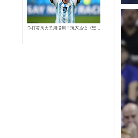
你打黄风大圣用没用？玩家热议《黑神话：悟空》定风珠