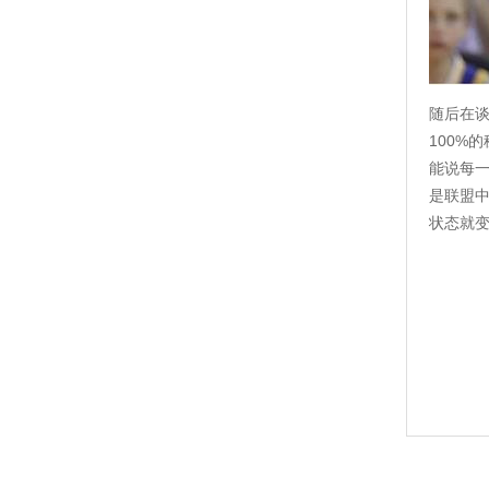
随后在谈
100%
能说每
是联盟
状态就