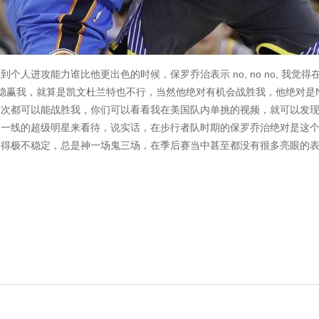
到个人进攻能力谁比他更出色的时候，保罗乔治表示 no, no no, 我觉
的稳赢我，就算是凯文杜兰特也不行，当然他绝对有机会战胜我，他绝对是
一次都可以能战胜我，你们可以看看我在美国队内单挑的视频，就可以发
中一线的超级明星来看待，说实话，在步行者队时期的保罗乔治绝对是这
变得极不稳定，总是神一场鬼三场，在季后赛当中甚至都没有很多亮眼的