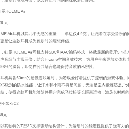
力：足够的电池寿命，以支撑长时间的训练或多日使用。
觅HOLME Air
9 元
LME Air耳机以其几乎无感的重量——单边仅4.9克，让跑者在享受音
，更是让这款耳机成为跑步时的理想伴侣。
，虹觅HOLME Air耳机支持SBC和AAC编码格式，搭载最新的蓝牙5
声音细节丰富三倍，结合H-zone空间音效技术，为用户带来更加立体
98%的漏音，即使在公共场合也能保持音质的私密性。
耳机具备60ms的超低游戏延时，为游戏爱好者提供了流畅的游戏体验
PX5级别的防水性能，让汗水和小雨不再是问题，无论是室内锻炼还是户
续航，使得这款耳机能够陪伴用户完成马拉松等长距离运动，满足长时间
蛇圣陨石C2
59元
以其独特的T型3D支撑弧形结构设计，为运动时的稳定性提供了强有力