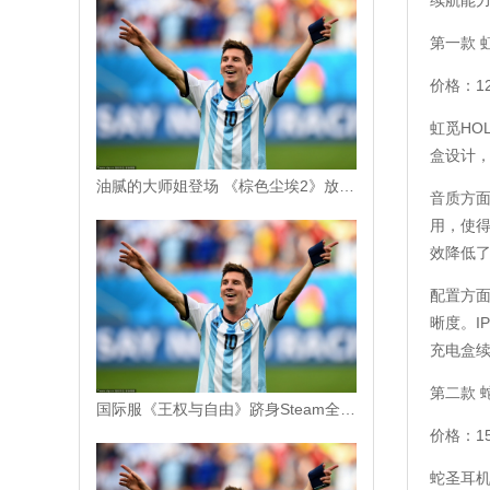
续航能
第一款 虹
价格：12
虹觅HO
盒设计
油腻的大师姐登场 《棕色尘埃2》放出全新PV
音质方面
用，使得
效降低了
配置方面
晰度。I
充电盒
第二款 
国际服《王权与自由》跻身Steam全球畅销榜第11位
价格：1
蛇圣耳机