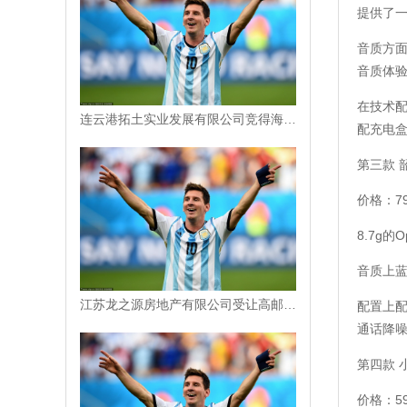
提供了
音质方面
音质体
在技术配
连云港拓土实业发展有限公司竞得海州区一地块，成交价4870 万元
配充电盒
第三款 韶音
价格：79
8.7g
音质上蓝
江苏龙之源房地产有限公司受让高邮市一地块，成交价 4061 万元
配置上配
通话降
第四款 
价格：59