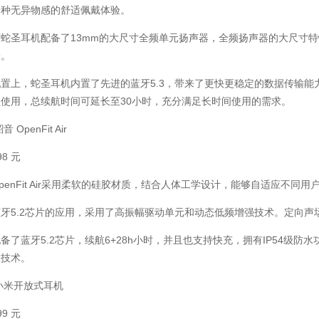
一种无异物感的舒适佩戴体验。
蛇圣耳机配备了13mm的大尺寸全频单元扬声器，全频扬声器的大尺寸
验。
置上，蛇圣耳机内置了先进的蓝牙5.3，带来了更快更稳定的数据传输能
使用，总续航时间可延长至30小时，充分满足长时间使用的需求。
 OpenFit Air
8 元
的OpenFit Air采用柔软的硅胶材质，结合人体工学设计，能够自适应不同用
牙5.2芯片的应用，采用了高振幅驱动单元和动态低频增强技术。定向声
备了蓝牙5.2芯片，续航6+28h小时，并且也支持快充，拥有IP54级防
噪技术。
小米开放式耳机
9 元