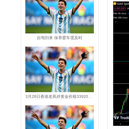
自驾归来 保养爱车需及时
3月28日香港老凤祥黄金价格33920港币/两