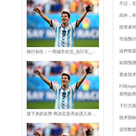
不过，主
此外，本
投资者
市场预
这种收
骑行创生：一周城市生活_自行车_桥梁建设_日本
短期预测
黄金技
FXEmp
表明如
下行方面，
接下来的走势 将决定是否会进入全面战争
技术指标
这些数据