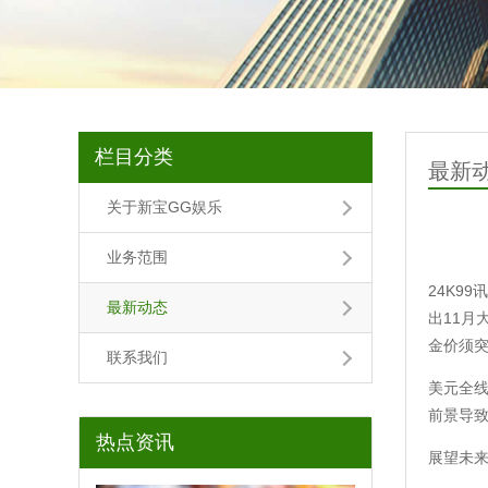
栏目分类
最新
关于新宝GG娱乐
业务范围
24K9
最新动态
出11
金价须突
联系我们
美元全
前景导
热点资讯
展望未