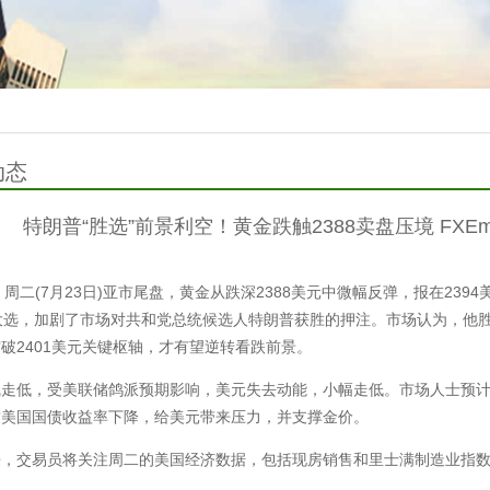
动态
特朗普“胜选”前景利空！黄金跌触2388卖盘压境 FXEm
9讯 周二(7月23日)亚市尾盘，黄金从跌深2388美元中微幅反弹，报在2
月大选，加剧了市场对共和党总统候选人特朗普获胜的押注。市场认为，他
破2401美元关键枢轴，才有望逆转看跌前景。
线走低，受美联储鸽派预期影响，美元失去动能，小幅走低。市场人士预计
致美国国债收益率下降，给美元带来压力，并支撑金价。
来，交易员将关注周二的美国经济数据，包括现房销售和里士满制造业指