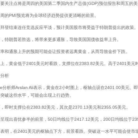
要关注点将是周四的美国第二季国内生产总值(GDP)预估报告和周五的美国
周的PMI预览将为全球经济趋势提供更清晰的前景。
对拜登结束连任竞选反应平淡，预计美国股市将受益于特朗普提出的政策
计，特朗普若胜选，将带来更多通胀，导致美国国债收益率上升。
益率和通胀上升的预期可能会让投资者远离黄金，从而导致金价下跌。
上，黄金低于2401美元时看跌，支撑位在2383.82美元。高于2401美元时
术分析
ire分析师Arslan Ali表示，黄金在2小时图上，枢轴点设在2401.00美元。即
果突破这些水平，可能会出现上行趋势。
即时支撑位在2383.82美元，其次是2370.13美元和2355.05美元。
呈现出喜忧参半的前景，50日均线位于2417.12美元，200日均线位于239
表明，在2401美元的枢轴点下方，前景看跌。突破这一水平可能会使市