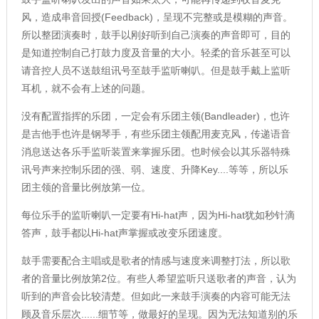
风，造成串音回授(Feedback)，呈现不完整或是模糊的声音。
所以整团演奏时，鼓手以刚好听到自己演奏的声音即可，目的
是知道控制自己打鼓力度及音量的大小。轻柔的音乐甚至可以
请音控人员不送鼓组讯号至鼓手监听喇叭。但是鼓手戴上监听
耳机，就不会有上述的问题。
没有配置指挥的乐团，一定会有乐团主领(Bandleader)，也许
是吉他手也许是钢琴手，有些乐团主领配用麦克风，传递语音
消息送达各乐手监听装置来掌握乐团。也时候会以其乐器特殊
讯号声来控制乐团的强、弱、速度、升降Key....等等，所以乐
团主领的音量比例放第一位。
每位乐手的监听喇叭一定要有Hi-hat声，因为Hi-hat犹如秒针滴
答声，鼓手都以Hi-hat声掌握或改变乐团速度。
鼓手需要配合主唱或是歌者的情感与速度来调整打法，所以歌
者的音量比例放第2位。有些人希望监听只送歌者的声音，认为
听到的声音会比较清楚。但如此一来鼓手演奏的内容可能无法
顾及音乐层次......细节等，做最好的呈现。因为无法知道别的乐