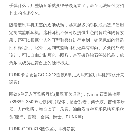
手弹什么，那整场音乐就变得平淡无奇了，甚至无法应付突如
其来的临场变化。
随着定制耳机工艺的逐渐成熟，越来越多的乐队成员选择使用
定制式监听耳机。这种耳机不仅可以提供出色的音质和隔音效
果，还可以根据个人的耳型和喜好进行定制，确保佩戴的舒适
性和稳定性。此外，定制式监听耳机还具有时尚、多变的外观
设计，可以自由定制颜色与图形，甚至镶嵌钻石等装饰品，成
为乐队成员在舞台上的独特标志。
FUNK录音设备GOD-X13圈铁6单元入耳式监听耳机(带双开关
调音)
圈铁6单元入耳监听耳机(带双开关调音)，(9mm 石墨烯动圈
+39689+35095动铁)树脂腔体，适合扒谱，架子鼓、吉他等乐
器、人声监听，舞台监听，录音、编曲及各种音乐风格音乐欣
赏(流行、摇滚、金属、爵士、FUNK等)
FUNK-GOD-X13圈铁监听耳机参数