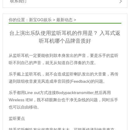
联系我们
你的位置：
新宝GG娱乐
>
最新动态
>
台上演出乐队使用监听耳机的作用是？ 入耳式返
听耳机哪个品牌音质好
从监听耳机一定要能收到鼓本身发出的声音，要是乐手的监听
听不到自己的声音，就无从知道自己弹奏的力度。
乐手戴上监听耳机，就不会造成监听喇叭发出的大音量，再传
递到鼓组收音麦克风造成串音回授(Feedback)的问题。
乐手都用Line out方式连接Bodypacktransmitter,然后再用
Wireless IEM，既不碍眼舞台也干净无杂线的问题，同时乐手
也可以自由移动。
监听要点
鼓手监听喇叭发出的声音如果太大，可能再传递到收音麦克