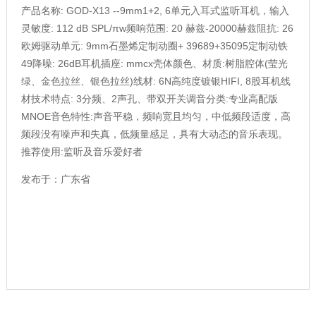
产品名称: GOD-X13 --9mm1+2, 6单元入耳式监听耳机，输入
灵敏度: 112 dB SPL/πw频响范围: 20 赫兹-20000赫兹阻抗: 26
欧姆驱动单元: 9mm石墨烯定制动圈+ 39689+35095定制动铁
49降噪: 26dB耳机插座: mmcx壳体颜色、材质:树脂腔体(莹光
绿、金色拉丝、银色拉丝)线材: 6N高纯度镀银HIFI, 8股耳机线
材技术特点: 3分频、2声孔、带双开关调音分类:专业高配版
MNOE音色特性:声音平稳，频响宽且均匀，中低频段适度，高
频段没有噪声和失真，低频量感足，具有大动态的音乐表现。
推荐使用:监听及音乐爱好者
发布于：广东省