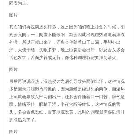
固表为主。
图片
其次咱们再说阴虚头汗多，这是因为咱们晚上睡觉的时候，阳
则会入阴，一旦阴虚不能敛阳，就会因此出现虚热逼迫着津液
外溢，所以汗就出来了，还多会伴随着口干口渴，手脚心出
汗，大便干结，失眠多梦，晚上睡觉后会出汗，以及舌头多会
舌色发红，舌面少苔或无苔，像这种调理就需要滋阴清火。
图片
最后再说说湿热，湿热侵袭之后会导致头两侧出汗，这种情况
多是因为肝胆湿热导致的，因为胆经是经过头的两侧，而湿热
上蒸就会导致头部两侧出汗，还多会伴随着口干口苦，脾气急
躁，情绪不佳，眼睛干涩，半夜常醒等症状，这种情况的舌
头，多会舌色发红，舌苔厚腻发黄，此时的调理就需要以清肝
胆湿热为主了。
图片