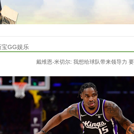
新宝GG娱乐
戴维恩-米切尔: 我想给球队带来领导力 