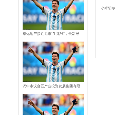
小米切尔
华远地产接近退市“生死线”，最新报1.19元/股
汉中市汉台区产业投资发展集团有限公司竞得汉台区一地块，成交价248.235 万元