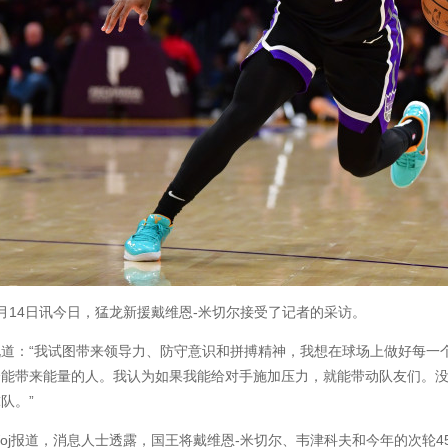
月14日讯今日，猛龙新援戴维恩-米切尔接受了记者的采访。
说道：“我试图带来领导力、防守意识和拼搏精神，我想在球场上做好每一
个能带来能量的人。我认为如果我能给对手施加压力，就能带动队友们。
队。”
oj报道，消息人士透露，国王将戴维恩-米切尔、韦津科夫和今年的次轮4