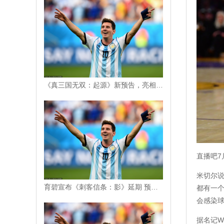
《真三国无双：起源》新预告，亮相展现全新三国故事
直播吧7
米切尔
育碧宣布《刺客信条：影》延期 预购订单将会退款
都有一
会感染球
据名记W