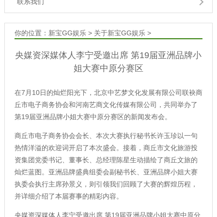
联系我们
你的位置：
新宝GG娱乐
>
关于新宝GG娱乐
>
央媒资深媒体人李宁受邀出席 第19届亚洲品牌小
姐大赛中原分赛区
在7月10日的灿烂阳光下，北京中艺梦文化发展有限公司联袂商
丘市电子商务协会和河南艺商文化传媒有限公司，共同举办了
第19届亚洲品牌小姐大赛中原分赛区的新闻发布会。
商丘市电子商务协会会长、本次大赛执行秘书长许玉珍以一句
热情洋溢的欢迎词开启了本次盛会。接着，商丘市文化旅游投
资集团党委书记、董事长、总经理陈星生动描绘了商丘文旅的
灿烂蓝图。亚洲品牌盛典组委会副秘书长、亚洲品牌小姐大赛
执委会执行主席孙景义，则引领我们回顾了大赛的辉煌历程，
并详细介绍了本届赛事的精彩内容。
央媒资深媒体人李宁受邀出席 第19届亚洲品牌小姐大赛中原分